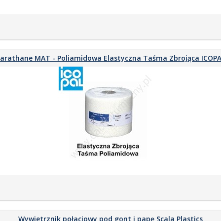
arathane MAT - Poliamidowa Elastyczna Taśma Zbrojąca ICOP
Wywietrznik połaciowy pod gont i papę Scala Plastics