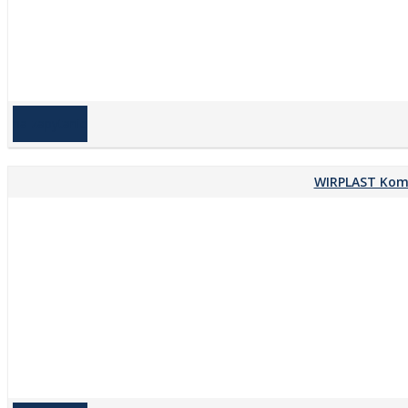
na zapytanie
WIRPLAST Komi