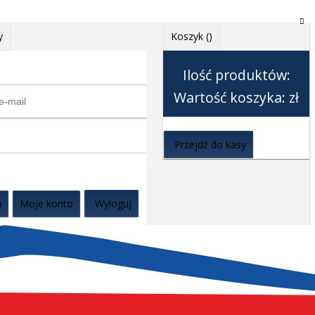
y
Koszyk (
)
Ilość produktów:
Wartość koszyka:
zł
Przejdź do kasy
a
Moje konto
Wyloguj