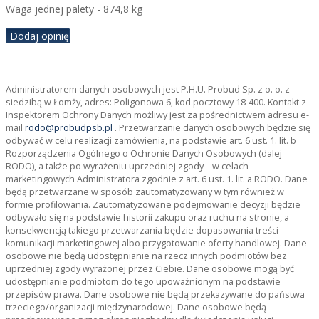
Waga jednej palety - 874,8 kg
Dodaj opinię
Administratorem danych osobowych jest P.H.U. Probud Sp. z o. o. z
siedzibą w Łomży, adres: Poligonowa 6, kod pocztowy 18-400. Kontakt z
Inspektorem Ochrony Danych możliwy jest za pośrednictwem adresu e-
mail
rodo@probudpsb.pl
. Przetwarzanie danych osobowych będzie się
odbywać w celu realizacji zamówienia, na podstawie art. 6 ust. 1. lit. b
Rozporządzenia Ogólnego o Ochronie Danych Osobowych (dalej
RODO), a także po wyrażeniu uprzedniej zgody – w celach
marketingowych Administratora zgodnie z art. 6 ust. 1. lit. a RODO. Dane
będą przetwarzane w sposób zautomatyzowany w tym również w
formie profilowania. Zautomatyzowane podejmowanie decyzji będzie
odbywało się na podstawie historii zakupu oraz ruchu na stronie, a
konsekwencją takiego przetwarzania będzie dopasowania treści
komunikacji marketingowej albo przygotowanie oferty handlowej. Dane
osobowe nie będą udostępnianie na rzecz innych podmiotów bez
uprzedniej zgody wyrażonej przez Ciebie. Dane osobowe mogą być
udostępnianie podmiotom do tego upoważnionym na podstawie
przepisów prawa. Dane osobowe nie będą przekazywane do państwa
trzeciego/organizacji międzynarodowej. Dane osobowe będą