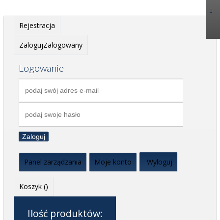
Rejestracja
Zaloguj
Zalogowany
Logowanie
Zaloguj
Panel zarządzania
Moje konto
Wyloguj
Koszyk (
)
Ilość produktów: