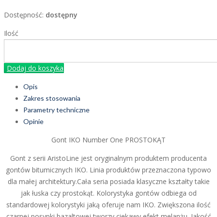
Dostępność:
dostępny
Ilość
Dodaj do koszyka
Opis
Zakres stosowania
Parametry techniczne
Opinie
Gont IKO Number One PROSTOKĄT
Gont z serii AristoLine jest oryginalnym produktem producenta
gontów bitumicznych IKO. Linia produktów przeznaczona typowo
dla małej architektury.Cała seria posiada klasyczne kształty takie
jak łuska czy prostokąt. Kolorystyka gontów odbiega od
standardowej kolorystyki jaką oferuje nam IKO. Zwiększona ilość
czarnej posypki bazaltowej tworzy ciekawy efekt melanżu. Jakość