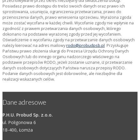
przechowywane przez okres niezbędny dla świadczenia usługi.
Posiadasz prawo dostępu do treści swoich danych oraz prawo ich
sprostowania, usunięcia, ograniczenia przetwarzania, prawo do
przenoszenia danych, prawo wniesienia sprzeciwu. Wyrażona zgoda
może zostać wycofana w każdej chwili. Wycofanie zgody nie wpłynie na
zgodność z prawem przetwarzania danych osobowych, którego
dokonano na podstawie wyrażonej zgody przed jej wycofaniem.
Oświadczenie o wycofaniu zgody na przetwarzanie danych osobowych
należy kierować na adres mailowy
rodo@probudpsb.pl
Przysługuje
Państwu prawo złożenia skargi do Prezesa Urzędu Ochrony Danych
Osobowych lub do innego organu nadzorczego właściwego na
podstawie przepisów RODO, jeżeli zostanie uznane, iż przetwarzanie
danych osobowych dotyczących Państwa narusza przepisy RODO.
Podanie danych osobowych jest dobrowolne, ale niezbędne dla
realizacji wskazanych celów.
Dane adresowe
P.H.U. Probud Sp. z.o.o.
ul. Poligonowa 6
18-400, Łomża