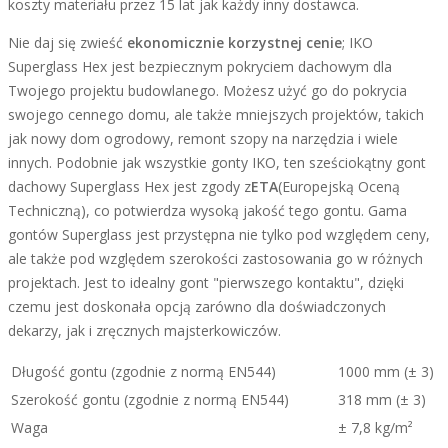
koszty materiału przez 15 lat jak każdy inny dostawca.
Nie daj się zwieść
ekonomicznie korzystnej cenie
; IKO
Superglass Hex jest bezpiecznym pokryciem dachowym dla
Twojego projektu budowlanego. Możesz użyć go do pokrycia
swojego cennego domu, ale także mniejszych projektów, takich
jak nowy dom ogrodowy, remont szopy na narzędzia i wiele
innych. Podobnie jak wszystkie gonty IKO, ten sześciokątny gont
dachowy Superglass Hex jest zgody z
ETA
(Europejską Oceną
Techniczną), co potwierdza wysoką jakość tego gontu. Gama
gontów Superglass jest przystępna nie tylko pod względem ceny,
ale także pod względem szerokości zastosowania go w różnych
projektach. Jest to idealny gont "pierwszego kontaktu", dzięki
czemu jest doskonała opcją zarówno dla doświadczonych
dekarzy, jak i zręcznych majsterkowiczów.
Długość gontu (zgodnie z normą EN544)
1000 mm (± 3)
Szerokość gontu (zgodnie z normą EN544)
318 mm (± 3)
Waga
± 7,8 kg/m²