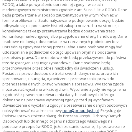
RODO), a także po wyrażeniu uprzedniej zgody – w celach
marketingowych Administratora zgodnie z art. 6 ust. 1. lit. a RODO. Dane
będą przetwarzane w sposób zautomatyzowany w tym również w
formie profilowania. Zautomatyzowane podejmowanie decyzji będzie
odbywało się na podstawie historii zakupu oraz ruchu na stronie, a
konsekwencją takiego przetwarzania będzie dopasowania treści
komunikacji marketingowej albo przygotowanie oferty handlowej. Dane
osobowe nie będą udostępnianie na rzecz innych podmiotów bez
uprzedniej zgody wyrażonej przez Ciebie. Dane osobowe mogą być
udostępnianie podmiotom do tego upoważnionym na podstawie
przepisów prawa. Dane osobowe nie będą przekazywane do państwa
trzeciego/organizacji międzynarodowej. Dane osobowe będą
przechowywane przez okres niezbędny dla świadczenia usługi.
Posiadasz prawo dostępu do treści swoich danych oraz prawo ich
sprostowania, usunięcia, ograniczenia przetwarzania, prawo do
przenoszenia danych, prawo wniesienia sprzeciwu. Wyrażona zgoda
może zostać wycofana w każdej chwili. Wycofanie zgody nie wpłynie na
zgodność z prawem przetwarzania danych osobowych, którego
dokonano na podstawie wyrażonej zgody przed jej wycofaniem.
Oświadczenie o wycofaniu zgody na przetwarzanie danych osobowych
należy kierować na adres mailowy
rodo@probudpsb.pl
Przysługuje
Państwu prawo złożenia skargi do Prezesa Urzędu Ochrony Danych
Osobowych lub do innego organu nadzorczego właściwego na
podstawie przepisów RODO, jeżeli zostanie uznane, iż przetwarzanie
danych osobowych dotyczących Państwa narusza przepisy RODO.