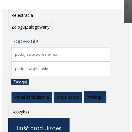
Rejestracja
Zaloguj
Zalogowany
Logowanie
Zaloguj
Panel zarządzania
Moje konto
Wyloguj
Koszyk (
)
Ilość produktów: