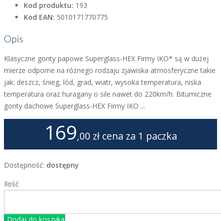
Kod produktu:
193
Kod EAN:
5010171770775
Opis
Klasyczne gonty papowe Superglass-HEX Firmy IKO* są w dużej
mierze odporne na różnego rodzaju zjawiska atmosferyczne takie
jak: deszcz, śnieg, lód, grad, wiatr, wysoka temperatura, niska
temperatura oraz huragany o sile nawet do 220km/h. Bitumiczne
gonty dachowe Superglass-HEX Firmy IKO ...
169
,00 zł
cena za 1 paczka
Dostępność:
dostępny
Ilość
Dodaj do koszyka