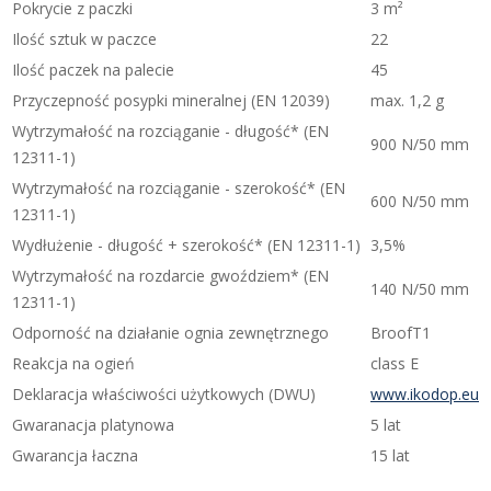
Pokrycie z paczki
3 m²
Ilość sztuk w paczce
22
Ilość paczek na palecie
45
Przyczepność posypki mineralnej (EN 12039)
max. 1,2 g
Wytrzymałość na rozciąganie - długość* (EN
900 N/50 mm
12311-1)
Wytrzymałość na rozciąganie - szerokość* (EN
600 N/50 mm
12311-1)
Wydłużenie - długość + szerokość* (EN 12311-1)
3,5%
Wytrzymałość na rozdarcie gwoździem* (EN
140 N/50 mm
12311-1)
Odporność na działanie ognia zewnętrznego
BroofT1
Reakcja na ogień
class E
Deklaracja właściwości użytkowych (DWU)
www.ikodop.eu
Gwaranacja platynowa
5 lat
Gwarancja łaczna
15 lat