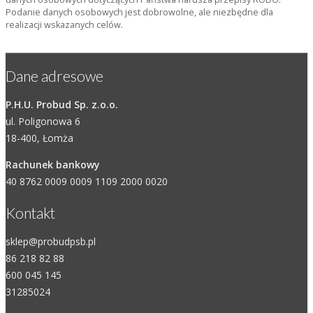
Podanie danych osobowych jest dobrowolne, ale niezbędne dla
realizacji wskazanych celów.
Dane adresowe
P.H.U. Probud Sp. z.o.o.
ul. Poligonowa 6
18-400, Łomża
Rachunek bankowy
40 8762 0009 0009 1109 2000 0020
Kontakt
sklep@probudpsb.pl
86 218 82 88
600 045 145
31285024