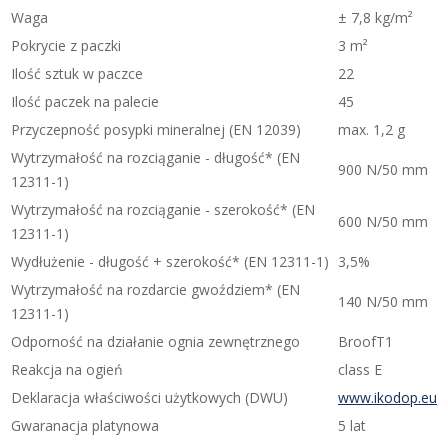
Waga
± 7,8 kg/m²
Pokrycie z paczki
3 m²
Ilość sztuk w paczce
22
Ilość paczek na palecie
45
Przyczepność posypki mineralnej (EN 12039)
max. 1,2 g
Wytrzymałość na rozciąganie - długość* (EN
900 N/50 mm
12311-1)
Wytrzymałość na rozciąganie - szerokość* (EN
600 N/50 mm
12311-1)
Wydłużenie - długość + szerokość* (EN 12311-1)
3,5%
Wytrzymałość na rozdarcie gwoździem* (EN
140 N/50 mm
12311-1)
Odporność na działanie ognia zewnętrznego
BroofT1
Reakcja na ogień
class E
Deklaracja właściwości użytkowych (DWU)
www.ikodop.eu
Gwaranacja platynowa
5 lat