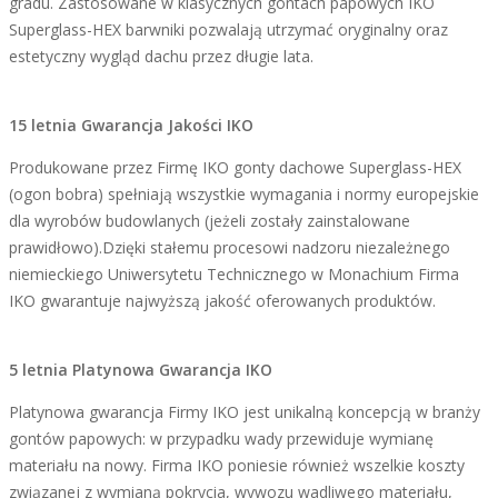
gradu. Zastosowane w klasycznych gontach papowych IKO
Superglass-HEX barwniki pozwalają utrzymać oryginalny oraz
estetyczny wygląd dachu przez długie lata.
15 letnia Gwarancja Jakości IKO
Produkowane przez Firmę IKO gonty dachowe Superglass-HEX
(ogon bobra) spełniają wszystkie wymagania i normy europejskie
dla wyrobów budowlanych (jeżeli zostały zainstalowane
prawidłowo).Dzięki stałemu procesowi nadzoru niezależnego
niemieckiego Uniwersytetu Technicznego w Monachium Firma
IKO gwarantuje najwyższą jakość oferowanych produktów.
5 letnia Platynowa Gwarancja IKO
Platynowa gwarancja Firmy IKO jest unikalną koncepcją w branży
gontów papowych: w przypadku wady przewiduje wymianę
materiału na nowy. Firma IKO poniesie również wszelkie koszty
związanej z wymianą pokrycia, wywozu wadliwego materiału,