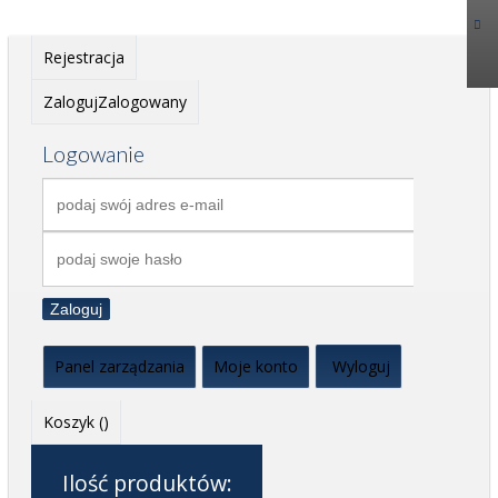
Rejestracja
Zaloguj
Zalogowany
Logowanie
Zaloguj
Panel zarządzania
Moje konto
Wyloguj
Koszyk (
)
Ilość produktów: