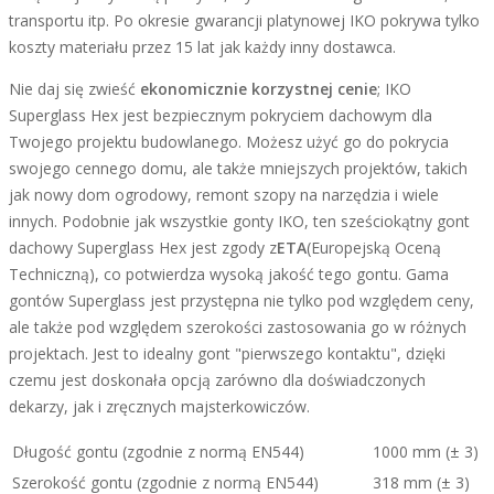
transportu itp. Po okresie gwarancji platynowej IKO pokrywa tylko
koszty materiału przez 15 lat jak każdy inny dostawca.
Nie daj się zwieść
ekonomicznie korzystnej cenie
; IKO
Superglass Hex jest bezpiecznym pokryciem dachowym dla
Twojego projektu budowlanego. Możesz użyć go do pokrycia
swojego cennego domu, ale także mniejszych projektów, takich
jak nowy dom ogrodowy, remont szopy na narzędzia i wiele
innych. Podobnie jak wszystkie gonty IKO, ten sześciokątny gont
dachowy Superglass Hex jest zgody z
ETA
(Europejską Oceną
Techniczną), co potwierdza wysoką jakość tego gontu. Gama
gontów Superglass jest przystępna nie tylko pod względem ceny,
ale także pod względem szerokości zastosowania go w różnych
projektach. Jest to idealny gont "pierwszego kontaktu", dzięki
czemu jest doskonała opcją zarówno dla doświadczonych
dekarzy, jak i zręcznych majsterkowiczów.
Długość gontu (zgodnie z normą EN544)
1000 mm (± 3)
Szerokość gontu (zgodnie z normą EN544)
318 mm (± 3)