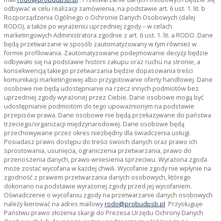
odbywać w celu realizacji zamówienia, na podstawie art. 6 ust. 1. lit. b
Rozporządzenia Ogólnego o Ochronie Danych Osobowych (dalej
RODO), a także po wyrażeniu uprzedniej zgody – w celach
marketingowych Administratora zgodnie z art. 6 ust. 1. lit. a RODO. Dane
będą przetwarzane w sposób zautomatyzowany w tym również w
formie profilowania. Zautomatyzowane podejmowanie decyzji będzie
odbywało się na podstawie historii zakupu oraz ruchu na stronie, a
konsekwencją takiego przetwarzania będzie dopasowania treści
komunikacji marketingowej albo przygotowanie oferty handlowej. Dane
osobowe nie będą udostępnianie na rzecz innych podmiotów bez
uprzedniej zgody wyrażonej przez Ciebie. Dane osobowe mogą być
udostępnianie podmiotom do tego upoważnionym na podstawie
przepisów prawa. Dane osobowe nie będą przekazywane do państwa
trzeciego/organizacji międzynarodowej. Dane osobowe będą
przechowywane przez okres niezbędny dla świadczenia usługi.
Posiadasz prawo dostępu do treści swoich danych oraz prawo ich
sprostowania, usunięcia, ograniczenia przetwarzania, prawo do
przenoszenia danych, prawo wniesienia sprzeciwu. Wyrażona zgoda
może zostać wycofana w każdej chwili. Wycofanie zgody nie wpłynie na
zgodność z prawem przetwarzania danych osobowych, którego
dokonano na podstawie wyrażonej zgody przed jej wycofaniem.
Oświadczenie o wycofaniu zgody na przetwarzanie danych osobowych
należy kierować na adres mailowy
rodo@probudpsb.pl
Przysługuje
Państwu prawo złożenia skargi do Prezesa Urzędu Ochrony Danych