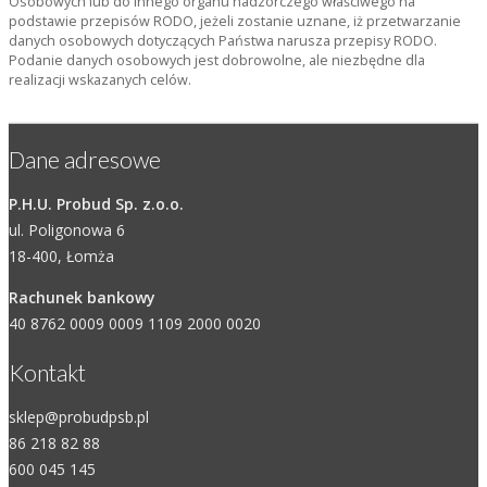
Osobowych lub do innego organu nadzorczego właściwego na
podstawie przepisów RODO, jeżeli zostanie uznane, iż przetwarzanie
danych osobowych dotyczących Państwa narusza przepisy RODO.
Podanie danych osobowych jest dobrowolne, ale niezbędne dla
realizacji wskazanych celów.
Dane adresowe
P.H.U. Probud Sp. z.o.o.
ul. Poligonowa 6
18-400, Łomża
Rachunek bankowy
40 8762 0009 0009 1109 2000 0020
Kontakt
sklep@probudpsb.pl
86 218 82 88
600 045 145