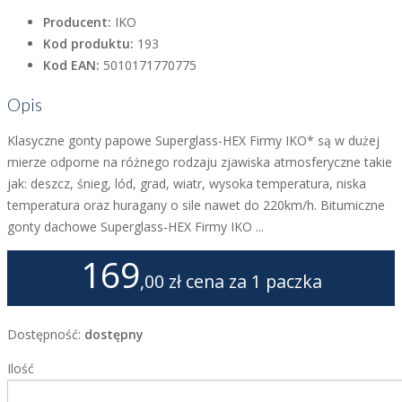
Producent:
IKO
Kod produktu:
193
Kod EAN:
5010171770775
Opis
Klasyczne gonty papowe Superglass-HEX Firmy IKO* są w dużej
mierze odporne na różnego rodzaju zjawiska atmosferyczne takie
jak: deszcz, śnieg, lód, grad, wiatr, wysoka temperatura, niska
temperatura oraz huragany o sile nawet do 220km/h. Bitumiczne
gonty dachowe Superglass-HEX Firmy IKO ...
169
,00 zł
cena za 1 paczka
Dostępność:
dostępny
Ilość