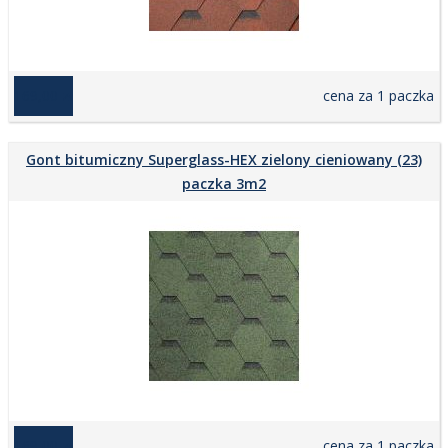
169,00 zł
cena za 1 paczka
Gont bitumiczny Superglass-HEX zielony cieniowany (23)
paczka 3m2
169,00 zł
cena za 1 paczka