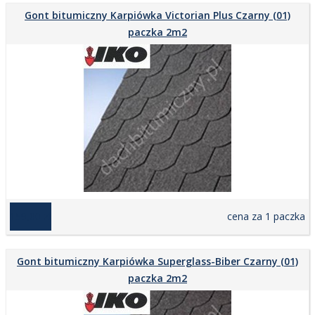
Gont bitumiczny Karpiówka Victorian Plus Czarny (01)
paczka 2m2
159,00 zł
cena za 1 paczka
Gont bitumiczny Karpiówka Superglass-Biber Czarny (01)
paczka 2m2