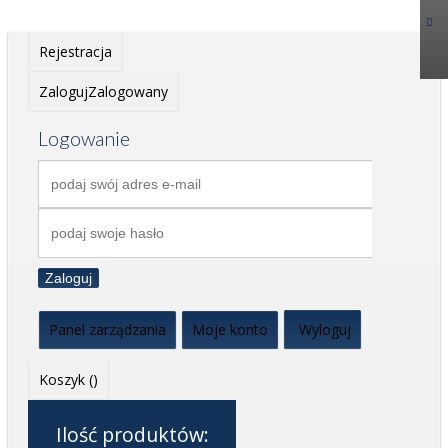
Rejestracja
Zaloguj
Zalogowany
Logowanie
Zaloguj
Panel zarządzania
Moje konto
Wyloguj
Koszyk (
)
Ilość produktów: