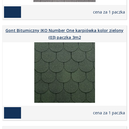
129,00 zł
cena za 1 paczka
Gont Bitumiczny IKO Number One karpiówka kolor zielony
(03) paczka 3m2
129,00 zł
cena za 1 paczka