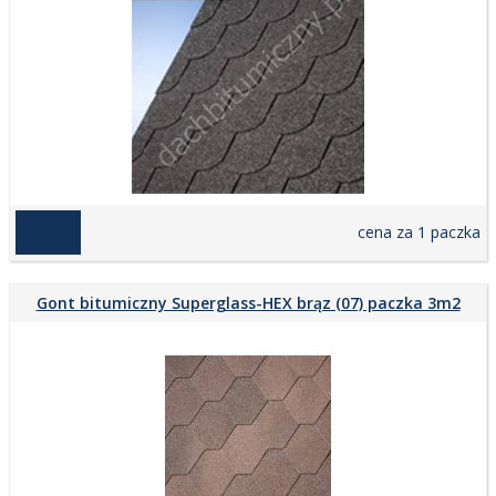
119,00 zł
cena za 1 paczka
Gont bitumiczny Superglass-HEX brąz (07) paczka 3m2