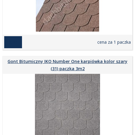
119,00 zł
cena za 1 paczka
Gont Bitumiczny IKO Number One karpiówka kolor szary
(31) paczka 3m2