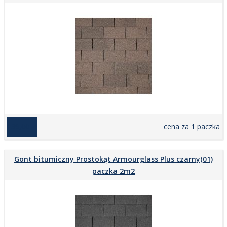
139,00 zł
cena za 1 paczka
Gont bitumiczny Prostokąt Armourglass Plus czarny(01)
paczka 2m2