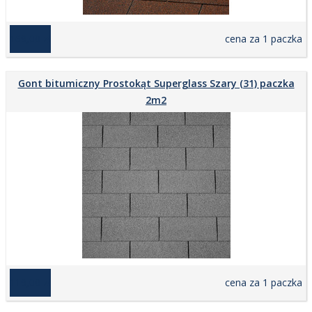
169,00 zł
cena za 1 paczka
Gont bitumiczny Prostokąt Superglass Szary (31) paczka
2m2
119,00 zł
cena za 1 paczka