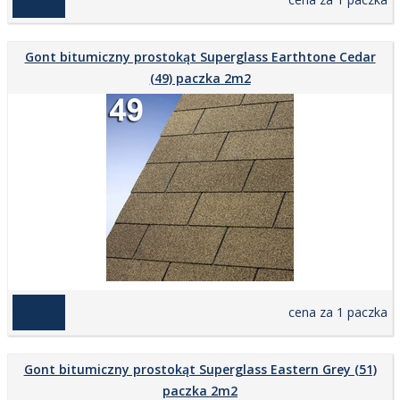
Gont bitumiczny prostokąt Superglass Earthtone Cedar
(49) paczka 2m2
169,00 zł
cena za 1 paczka
Gont bitumiczny prostokąt Superglass Eastern Grey (51)
paczka 2m2