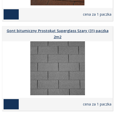
169,00 zł
cena za 1 paczka
Gont bitumiczny Prostokąt Superglass Szary (31) paczka
2m2
119,00 zł
cena za 1 paczka