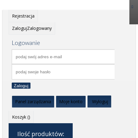
Rejestracja
Zaloguj
Zalogowany
Logowanie
Zaloguj
Panel zarządzania
Moje konto
Wyloguj
Koszyk (
)
Ilość produktów: