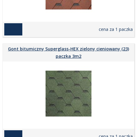
169,00 zł
cena za 1 paczka
Gont bitumiczny Superglass-HEX zielony cieniowany (23)
paczka 3m2
169,00 zł
cena za 1 paczka