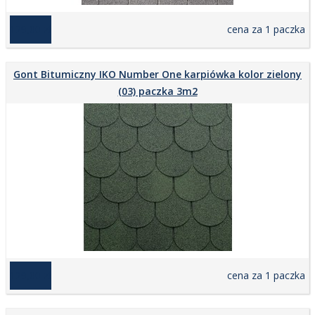
129,00 zł
cena za 1 paczka
Gont Bitumiczny IKO Number One karpiówka kolor zielony
(03) paczka 3m2
129,00 zł
cena za 1 paczka