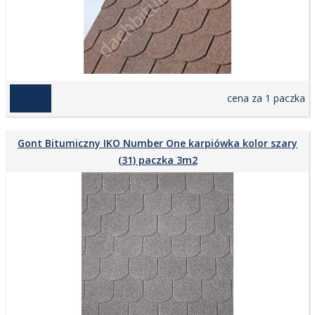
119,00 zł
cena za 1 paczka
Gont Bitumiczny IKO Number One karpiówka kolor szary
(31) paczka 3m2