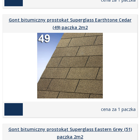
Gont bitumiczny prostokąt Superglass Earthtone Cedar
(49) paczka 2m2
169,00 zł
cena za 1 paczka
Gont bitumiczny prostokąt Superglass Eastern Grey (51)
paczka 2m2