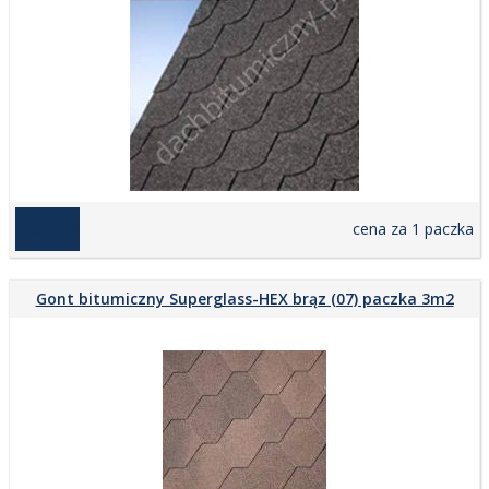
119,00 zł
cena za 1 paczka
Gont bitumiczny Superglass-HEX brąz (07) paczka 3m2