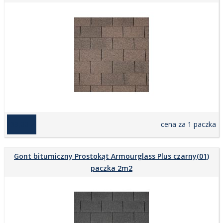
139,00 zł
cena za 1 paczka
Gont bitumiczny Prostokąt Armourglass Plus czarny(01)
paczka 2m2