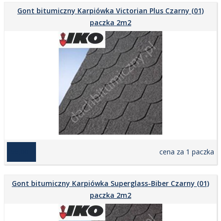
Gont bitumiczny Karpiówka Victorian Plus Czarny (01)
paczka 2m2
159,00 zł
cena za 1 paczka
Gont bitumiczny Karpiówka Superglass-Biber Czarny (01)
paczka 2m2