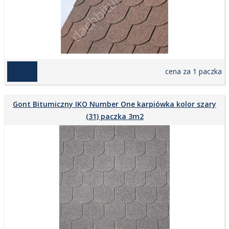
119,00 zł
cena za 1 paczka
Gont Bitumiczny IKO Number One karpiówka kolor szary
(31) paczka 3m2