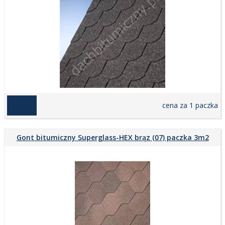
119,00 zł
cena za 1 paczka
Gont bitumiczny Superglass-HEX brąz (07) paczka 3m2