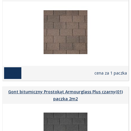
139,00 zł
cena za 1 paczka
Gont bitumiczny Prostokąt Armourglass Plus czarny(01)
paczka 2m2