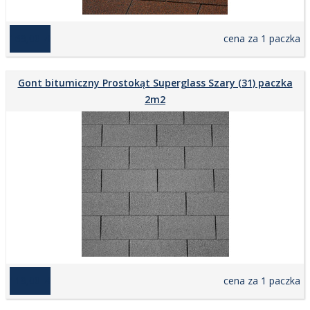
169,00 zł
cena za 1 paczka
Gont bitumiczny Prostokąt Superglass Szary (31) paczka
2m2
119,00 zł
cena za 1 paczka