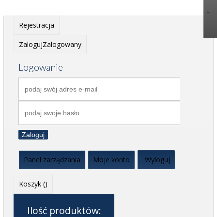
Rejestracja
Zaloguj
Zalogowany
Logowanie
Zaloguj
Panel zarządzania
Moje konto
Wyloguj
Koszyk (
)
Ilość produktów: