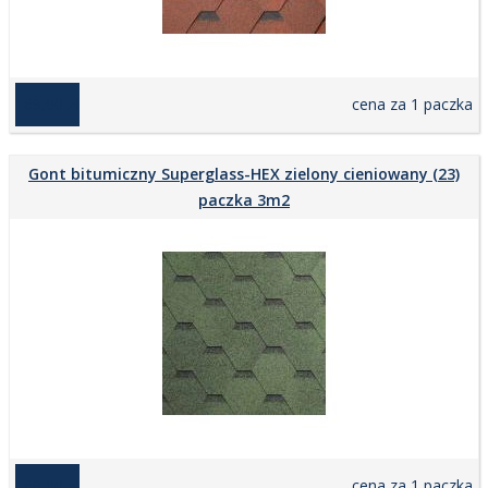
169,00 zł
cena za 1 paczka
Gont bitumiczny Superglass-HEX zielony cieniowany (23)
paczka 3m2
169,00 zł
cena za 1 paczka