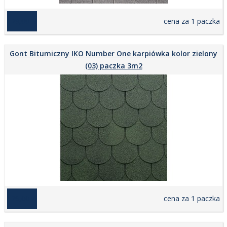
129,00 zł
cena za 1 paczka
Gont Bitumiczny IKO Number One karpiówka kolor zielony
(03) paczka 3m2
129,00 zł
cena za 1 paczka