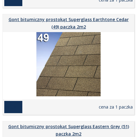
Gont bitumiczny prostokąt Superglass Earthtone Cedar
(49) paczka 2m2
169,00 zł
cena za 1 paczka
Gont bitumiczny prostokąt Superglass Eastern Grey (51)
paczka 2m2