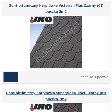
Gont bitumiczny Karpiówka Victorian Plus Czarny (01)
paczka 2m2
159,00 zł
cena za 1 paczka
Gont bitumiczny Karpiówka Superglass-Biber Czarny (01)
paczka 2m2