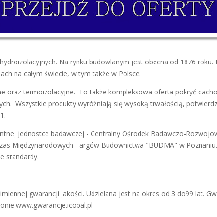
hydroizolacyjnych. Na rynku budowlanym jest obecna od 1876 roku. 
jach na całym świecie, w tym także w Polsce.
yjne oraz termoizolacyjne. To także kompleksowa oferta pokryć da
ch. Wszystkie produkty wyróżniają się wysoką trwałością, potwierd
01.
entnej jednostce badawczej - Centralny Ośrodek Badawczo-Rozwojow
podczas Międzynarodowych Targów Budownictwa "BUDMA" w Poznaniu
e standardy.
iennej gwarancji jakości. Udzielana jest na okres od 3 do99 lat. 
tronie www.gwarancje.icopal.pl