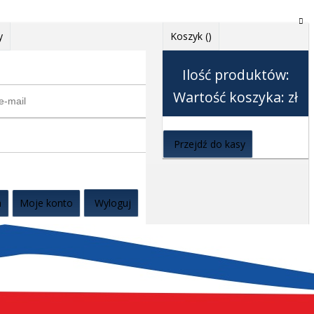
y
Koszyk (
)
Ilość produktów:
Wartość koszyka:
zł
Przejdź do kasy
a
Moje konto
Wyloguj