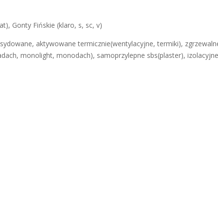
), Gonty Fińskie (klaro, s, sc, v)
sydowane, aktywowane termicznie(wentylacyjne, termiki), zgrzewalne sz
ach, monolight, monodach), samoprzylepne sbs(plaster), izolacyjne