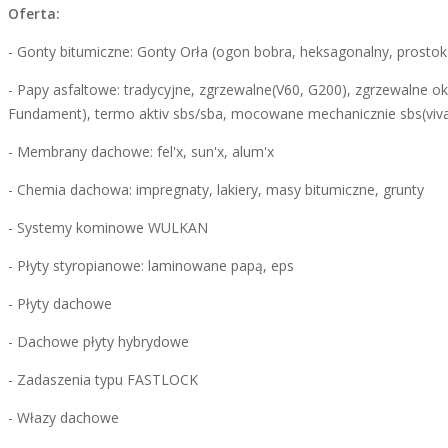
Oferta:
- Gonty bitumiczne: Gonty Orła (ogon bobra, heksagonalny, prostokat
- Papy asfaltowe: tradycyjne, zgrzewalne(V60, G200), zgrzewalne ok
Fundament), termo aktiv sbs/sba, mocowane mechanicznie sbs(vivad
- Membrany dachowe: fel'x, sun'x, alum'x
- Chemia dachowa: impregnaty, lakiery, masy bitumiczne, grunty
- Systemy kominowe WULKAN
- Płyty styropianowe: laminowane papą, eps
- Płyty dachowe
- Dachowe płyty hybrydowe
- Zadaszenia typu FASTLOCK
- Włazy dachowe