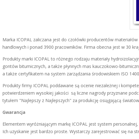
Marka ICOPAL zaliczana jest do czołówki producentów materiałów 
handlowych i ponad 3900 pracowników. Firma obecna jest w 30 kra
Produkty marki ICOPAL to różnego rodzaju materiały hydroizolac
gontów bitumicznych, a także płynnych mas kauczokowo-bitumiczny
a także certyfikatem na system zarządzania środowiskiem ISO 140
Produkty firmy ICOPAL poddawane są ocenie niezależnej i kompet
potwierdzeniem wysokiej jakości są liczne nagrody przyznane 
tytułem "Najlepszy z Najlepszych" za produkcję osiągającą światow
Gwarancja
Elementem wyróżniającym markę ICOPAL jest system personalnej, im
Ich uzyskanie jest bardzo proste. Wystarczy zarejestrować się na s